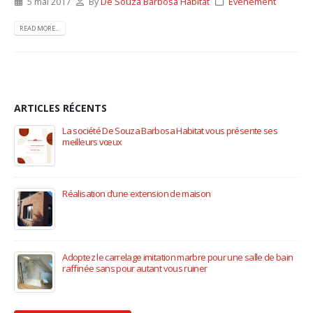
5 mai 2017
By
De Souza Barbosa Habitat
Événement
READ MORE...
ARTICLES RÉCENTS
La société De Souza Barbosa Habitat vous présente ses
meilleurs vœux
9 janvier 2023
Réalisation d’une extension de maison
12 novembre 2022
Adoptez le carrelage imitation marbre pour une salle de bain
raffinée sans pour autant vous ruiner
13 octobre 2020