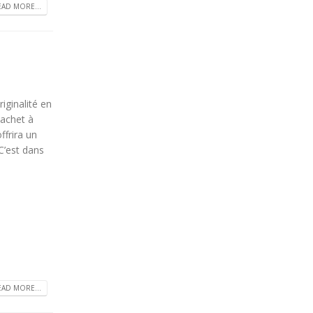
EAD MORE...
riginalité en
cachet à
ffrira un
C’est dans
EAD MORE...