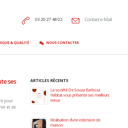
03 20 27 48 02
Contact e-Mail
IQUE & QUALITÉ
NOUS CONTACTER
te ses
ARTICLES RÉCENTS
La société De Souza Barbosa
Habitat vous présente ses meilleurs
vœux
nt pour
9 janvier 2023
nté et de
Réalisation d’une extension de
maison