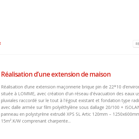
t
R
Réalisation d’une extension de maison
Réalisation d’une extension maçonnerie brique pin de 22*10 d’envir
située à LOMME, avec création d'un réseau d'évacuation des eaux u
pluviales raccordé sur le tout à l'égout existant et fondation type rad
avec dalle armée sur film polyéthylène sous dallage 20/100 + ISOL
panneau en polystyrène extrudé XPS SL Artic 120mm – 1250x600mm
15m².K/W comprenant charpente...