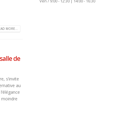
Ven / 9:00 - 12:30 | 14:00 - 16:30
EAD MORE...
salle de
e, s’invite
ernative au
 l’élégance
à moindre