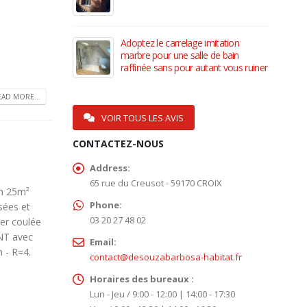
12 novembre 2022
Adoptez le carrelage imitation
marbre pour une salle de bain
raffinée sans pour autant vous ruiner
13 octobre 2020
EAD MORE...
VOIR TOUS LES AVIS
CONTACTEZ-NOUS
Address:
65 rue du Creusot - 59170 CROIX
on 25m²
Phone:
sées et
03 20 27 48 02
ier coulée
ANT avec
Email:
 - R=4.
contact@desouzabarbosa-habitat.fr
Horaires des bureaux :
Lun - Jeu / 9:00 - 12:00 | 14:00 - 17:30