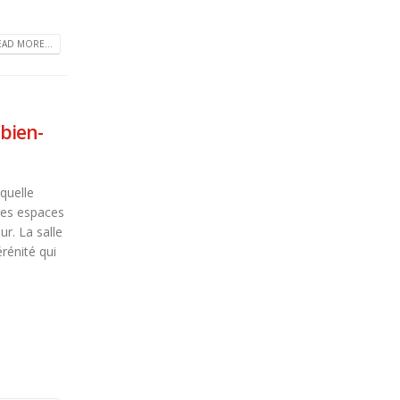
EAD MORE...
 bien-
quelle
des espaces
ur. La salle
érénité qui